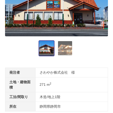
発注者
さわやか株式会社 様
土地・建物面
2
271 m
積
工法/間取り
木造/地上1階
所在
静岡県静岡市