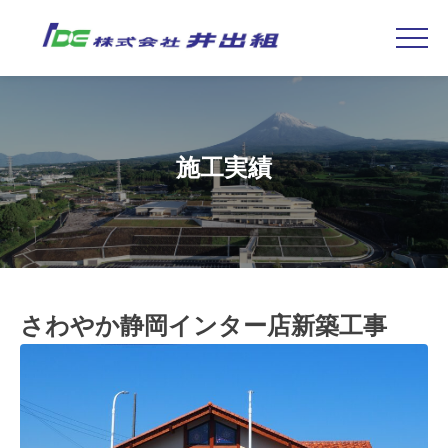
Skip
to
content
施工実績
さわやか静岡インター店新築工事