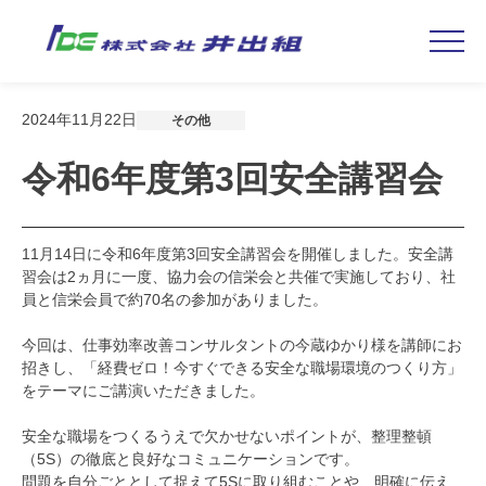
Skip
2024年11月22日
その他
to
content
令和6年度第3回安全講習会
11月14日に令和6年度第3回安全講習会を開催しました。安全講
習会は2ヵ月に一度、協力会の信栄会と共催で実施しており、社
員と信栄会員で約70名の参加がありました。
今回は、仕事効率改善コンサルタントの今蔵ゆかり様を講師にお
招きし、「経費ゼロ！今すぐできる安全な職場環境のつくり方」
をテーマにご講演いただきました。
安全な職場をつくるうえで欠かせないポイントが、整理整頓
（5S）の徹底と良好なコミュニケーションです。
問題を自分ごととして捉えて5Sに取り組むことや、明確に伝え