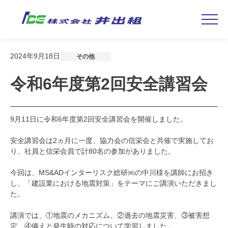
Skip
2024年9月18日
その他
to
content
令和6年度第2回安全講習会
9月11日に令和6年度第2回安全講習会を開催しました。
安全講習会は2ヵ月に一度、協力会の信栄会と共催で実施してお
り、社員と信栄会員で計80名の参加がありました。
今回は、MS&ADインターリスク総研㈱の中川様を講師にお招き
し、「建設業における地震対策」をテーマにご講演いただきまし
た。
講演では、①地震のメカニズム、②過去の地震災害、③被害想
定、④備えと発生時の対応について学習しました。