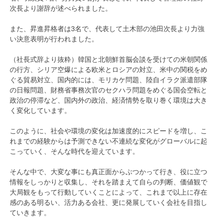
次長より謝辞が述べられました。
また、昇進昇格者は3名で、代表して土木部の池田次長より力強
い決意表明が行われました。
（社長式辞より抜粋）韓国と北朝鮮首脳会談を受けての米朝関係
の行方、シリア空爆による欧米とロシアの対立、米中の関税をめ
ぐる貿易対立、国内的には、モリカケ問題、陸自イラク派遣部隊
の日報問題、財務省事務次官のセクハラ問題をめぐる国会空転と
政治の停滞など、国内外の政治、経済情勢を取り巻く環境は大き
く変化しています。
このように、社会や環境の変化は加速度的にスピードを増し、こ
れまでの経験からは予測できない不連続な変化がグローバルに起
こっていく、そんな時代を迎えています。
そんな中で、大変な事にも真正面からぶつかって行き、役に立つ
情報をしっかりと収集し、それを踏まえて自らの判断、価値観で
大局観をもって行動していくことによって、これまで以上に存在
感のある明るい、活力ある会社、更に発展していく会社を目指し
ていきます。