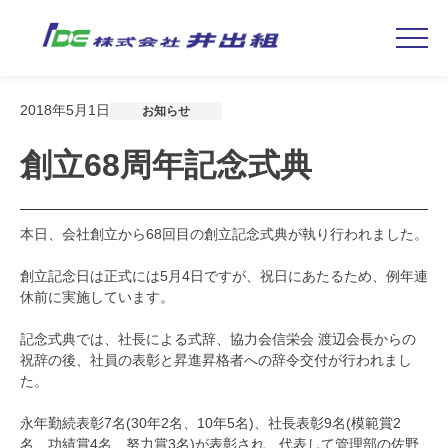
Skip
2018年5月1日
お知らせ
to
content
創立68周年記念式典
本日、会社創立から68回目の創立記念式典が執り行われました。
創立記念日は正式には5月4日ですが、祝日にあたるため、例年連
休前に実施しています。
記念式典では、社長による式辞、協力会信栄会 渡辺会長からの
祝辞の後、社員の表彰と昇進昇格者への辞令交付が行われまし
た。
永年勤続表彰7名(30年2名、10年5名)、社長表彰9名(模範賞2
名、功績賞4名、努力賞3名)が表彰され、代表して管理部の佐野