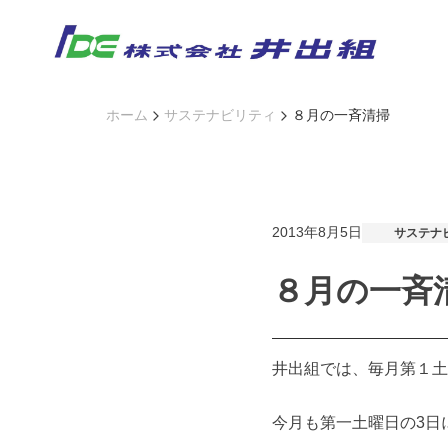
Skip
to
content
ホーム
サステナビリティ
８月の一斉清掃
2013年8月5日
サステナ
８月の一斉
井出組では、毎月第１土
今月も第一土曜日の3日